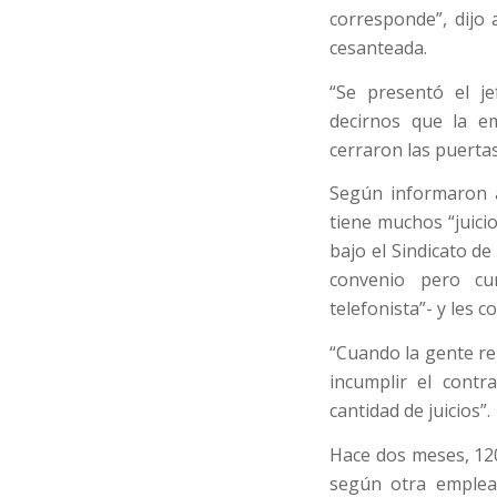
corresponde”, dijo
cesanteada.
“Se presentó el j
decirnos que la e
cerraron las puerta
Según informaron a
tiene muchos “juici
bajo el Sindicato d
convenio pero cu
telefonista”- y les c
“Cuando la gente re
incumplir el cont
cantidad de juicios”.
Hace dos meses, 120
según otra emplea