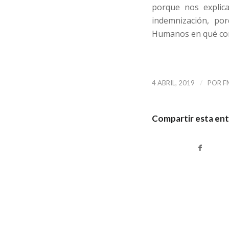
porque nos explic
indemnización, po
Humanos en qué cond
/
4 ABRIL, 2019
POR
F
Compartir esta en