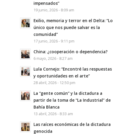
impensados”
19 junio, 2026 - 8:09 am
Exilio, memoria y terror en el Delta: “Lo
único que nos puede salvar es la
comunidad”
17 junio, 2026 - 9:11 pm
China: ¿cooperación o dependencia?
6 mayo, 2026 - 8:27 am
Lula Cornejo: “Encontré las respuestas
y oportunidades en el arte”
28 abril, 2026 - 12:50 pm
La “gente común” y la dictadura a
partir de la toma de “La Industrial” de
Bahía Blanca
13 abril, 2026 - 8:33 am
Las raíces económicas de la dictadura
genocida