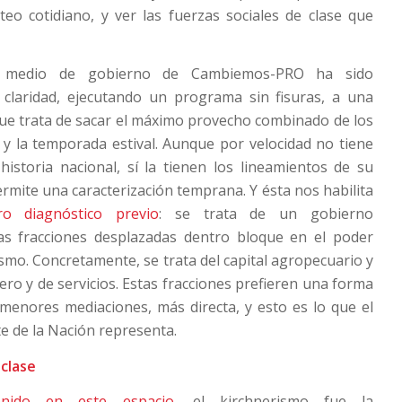
teo cotidiano, y ver las fuerzas sociales de clase que
 medio de gobierno de Cambiemos-PRO ha sido
claridad, ejecutando un programa sin fisuras, a una
ue trata de sacar el máximo provecho combinado de los
 y la temporada estival. Aunque por velocidad no tiene
istoria nacional, sí la tienen los lineamientos de su
rmite una caracterización temprana. Y ésta nos habilita
ro diagnóstico previo
: se trata de un gobierno
as fracciones desplazadas dentro bloque en el poder
ismo. Concretamente, se trata del capital agropecuario y
iero y de servicios. Estas fracciones prefieren una forma
menores mediaciones, más directa, y esto es lo que el
e de la Nación representa.
clase
nido en este espacio
, el kirchnerismo fue la