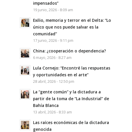
impensados”
19 junio, 2026 - 8:09 am
Exilio, memoria y terror en el Delta: “Lo
único que nos puede salvar es la
comunidad”
17 junio, 2026 - 9:11 pm
China: ¿cooperación o dependencia?
6 mayo, 2026 - 8:27 am
Lula Cornejo: “Encontré las respuestas
y oportunidades en el arte”
28 abril, 2026 - 12:50 pm
La “gente común” y la dictadura a
partir de la toma de “La Industrial” de
Bahía Blanca
13 abril, 2026 - 8:33 am
Las raíces económicas de la dictadura
genocida