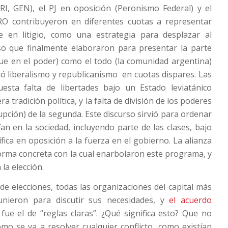
RI, GEN), el PJ en oposición (Peronismo Federal) y el
RO contribuyeron en diferentes cuotas a representar
e en litigio, como una estrategia para desplazar al
rso que finalmente elaboraron para presentar la parte
que en el poder) como el todo (la comunidad argentina)
 liberalismo y republicanismo en cuotas dispares. Las
uesta falta de libertades bajo un Estado leviatánico
a tradición política, y la falta de división de los poderes
rupción) de la segunda. Este discurso sirvió para ordenar
ían en la sociedad, incluyendo parte de las clases, bajo
fica en oposición a la fuerza en el gobierno. La alianza
rma concreta con la cual enarbolaron este programa, y
la elección.
de elecciones, todas las organizaciones del capital más
unieron para discutir sus necesidades, y
el acuerdo
fue el de “reglas claras”. ¿Qué significa esto? Que no
mo se va a resolver cualquier conflicto, como existían