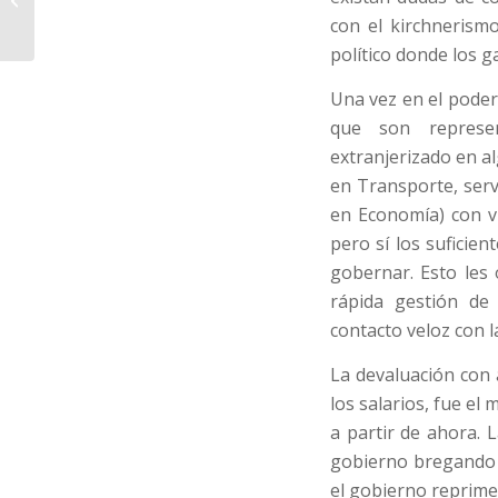
información
con el kirchnerism
político donde los g
Una vez en el pode
que son represen
extranjerizado en a
en Transporte, servi
en Economía) con vi
pero sí los suficien
gobernar. Esto les 
rápida gestión de
contacto veloz con 
La devaluación con 
los salarios, fue el
a partir de ahora. 
gobierno bregando p
el gobierno reprime