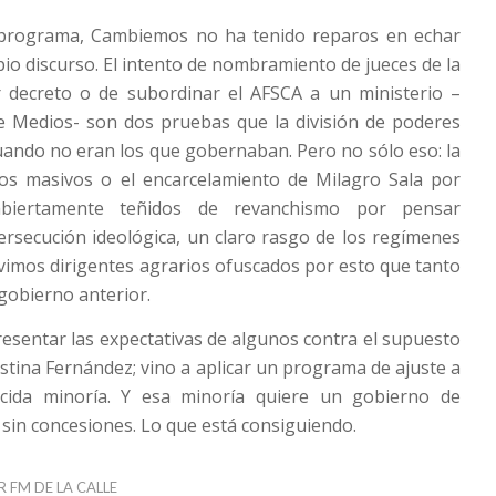
 programa, Cambiemos no ha tenido reparos en echar
pio discurso. El intento de nombramiento de jueces de la
decreto o de subordinar el AFSCA a un ministerio –
de Medios- son dos pruebas que la división de poderes
uando no eran los que gobernaban. Pero no sólo eso: la
s masivos o el encarcelamiento de Milagro Sala por
abiertamente teñidos de revanchismo por pensar
persecución ideológica, un claro rasgo de los regímenes
o vimos dirigentes agrarios ofuscados por esto que tanto
 gobierno anterior.
resentar las expectativas de algunos contra el supuesto
istina Fernández; vino a aplicar un programa de ajuste a
cida minoría. Y esa minoría quiere un gobierno de
 sin concesiones. Lo que está consiguiendo.
R
FM DE LA CALLE