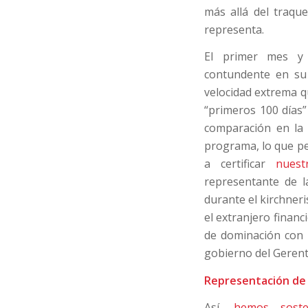
más allá del traque
representa.
El primer mes y
contundente en su 
velocidad extrema q
“primeros 100 días”
comparación en la h
programa, lo que pe
a certificar
nuest
representante de l
durante el kirchner
el extranjero financ
de dominación con 
gobierno del Gerent
Representación de 
Así,
hemos soste