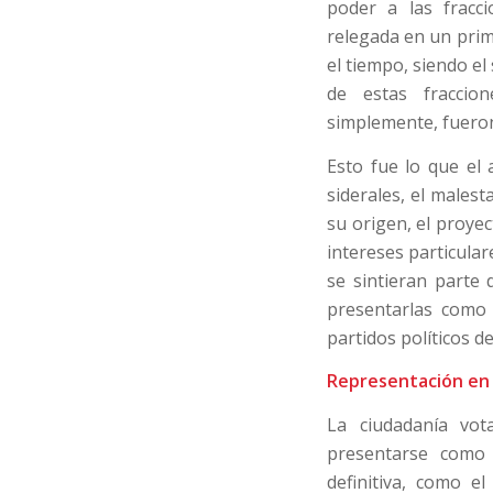
poder a las fracci
relegada en un pri
el tiempo, siendo e
de estas fraccion
simplemente, fueron
Esto fue lo que el
siderales, el males
su origen, el proye
intereses particulare
se sintieran parte
presentarlas como 
partidos políticos d
Representación en 
La ciudadanía vot
presentarse como 
definitiva, como e