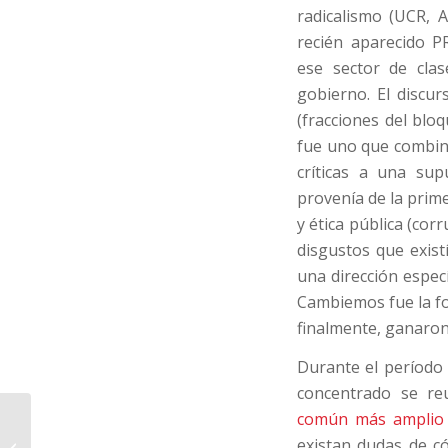
radicalismo (UCR, A
recién aparecido P
ese sector de clas
gobierno. El discu
(fracciones del blo
fue uno que combinó
críticas a una sup
provenía de la primer
y ética pública (cor
disgustos que exist
una dirección especí
Cambiemos fue la fo
finalmente, ganaron 
Durante el período 
concentrado se re
común más amplio
Democracia, cultura e
existan dudas de có