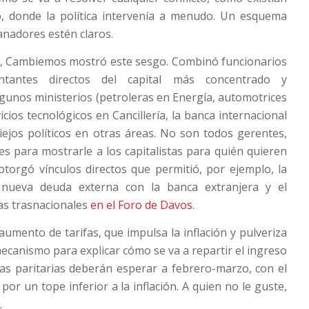
o, donde la política intervenía a menudo. Un esquema
anadores estén claros.
r, Cambiemos mostró este sesgo. Combinó funcionarios
tantes directos del capital más concentrado y
lgunos ministerios (petroleras en Energía, automotrices
cios tecnológicos en Cancillería, la banca internacional
ejos políticos en otras áreas. No son todos gerentes,
tes para mostrarle a los capitalistas para quién quieren
otorgó vínculos directos que permitió, por ejemplo, la
 nueva deuda externa con la banca extranjera y el
las trasnacionales
en el Foro de Davos
.
aumento de tarifas, que impulsa la inflación y pulveriza
 mecanismo para explicar cómo se va a repartir el ingreso
Las paritarias deberán esperar a febrero-marzo, con el
or un tope inferior a la inflación. A quien no le guste,
.