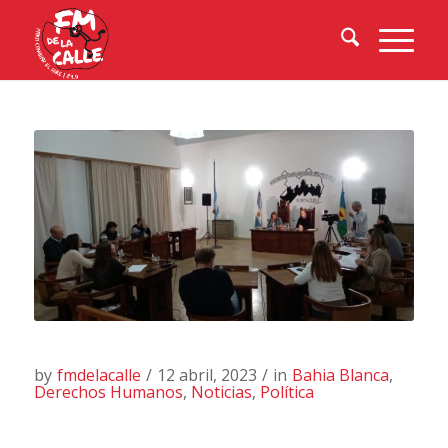
by
fmdelacalle
/
12 abril, 2023
/
in
Bahia Blanca
,
Derechos Humanos
,
Noticias
,
Política