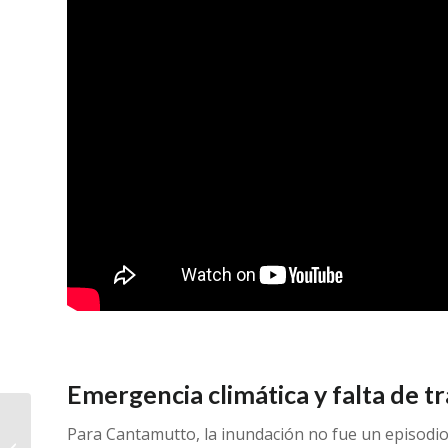
Emergencia climática y falta de t
El Híper de Aguado
Para Cantamutto, la inundación no fue un episodio 
reabre el sábado 15