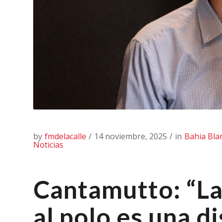
by
fmdelacalle
/
14 noviembre, 2025
/
in
Bahia Bla
Noticias
Cantamutto: “La
al polo es una d