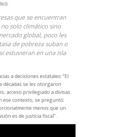
icó.
presas que se encuentran
no solo climático sino
ercado global, poco les
 tasa de pobreza suban o
i estuvieran en una isla
ias a decisiones estatales: “El
te décadas se les otorgaron
s, acceso privilegiado a divisas.
En ese contexto, se preguntó:
oporcionalmente menos que un
ión es de justicia fiscal”.