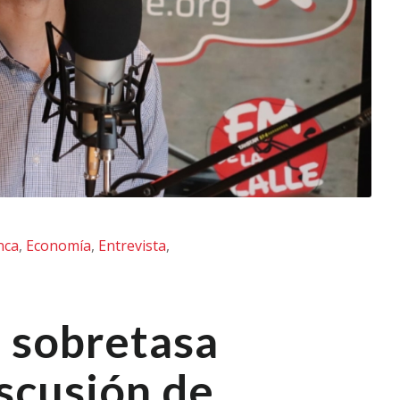
nca
,
Economía
,
Entrevista
,
 sobretasa
iscusión de