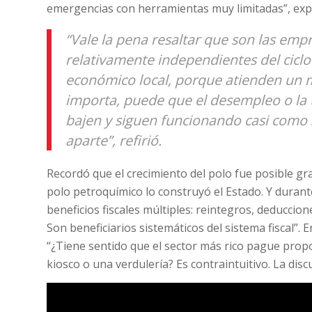
emergencias con herramientas muy limitadas”, expl
“Vale la pena resaltar que son las em
relativamente independientes del ciclo 
económico local, porque atienden un m
importa, puede que el desempleo o la
bajen y siguen funcionando casi como s
aparte”, refirió.
Recordó que el crecimiento del polo fue posible grac
polo petroquímico lo construyó el Estado. Y duran
beneficios fiscales múltiples: reintegros, deduccione
Son beneficiarios sistemáticos del sistema fiscal”. 
“¿Tiene sentido que el sector más rico pague pr
kiosco o una verdulería? Es contraintuitivo. La discus