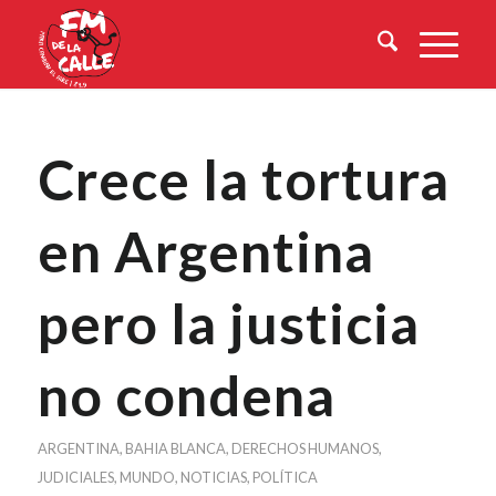
Crece la tortura
en Argentina
pero la justicia
no condena
ARGENTINA
,
BAHIA BLANCA
,
DERECHOS HUMANOS
,
JUDICIALES
,
MUNDO
,
NOTICIAS
,
POLÍTICA