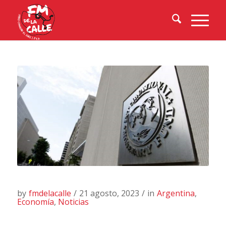
by
fmdelacalle
/
21 agosto, 2023
/
in
Argentina
,
Economía
,
Noticias