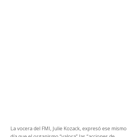
La vocera del FMI, Julie Kozack, expresó ese mismo
día que el organismo “valora” las “acciones de