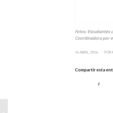
Fotos: Estudiantes 
Coordinadora por el
/
16 ABRIL, 2016
POR
Compartir esta en
Operación masacre:
versión corregida y