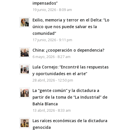
impensados”
19 junio, 2026 - 8:09 am
Exilio, memoria y terror en el Delta: “Lo
único que nos puede salvar es la
comunidad”
17 junio, 2026 - 9:11 pm
China: ¿cooperación o dependencia?
6 mayo, 2026 - 8:27 am
Lula Cornejo: “Encontré las respuestas
y oportunidades en el arte”
28 abril, 2026 - 12:50 pm
La “gente común” y la dictadura a
partir de la toma de “La Industrial” de
Bahía Blanca
13 abril, 2026 - 8:33 am
Las raíces económicas de la dictadura
genocida