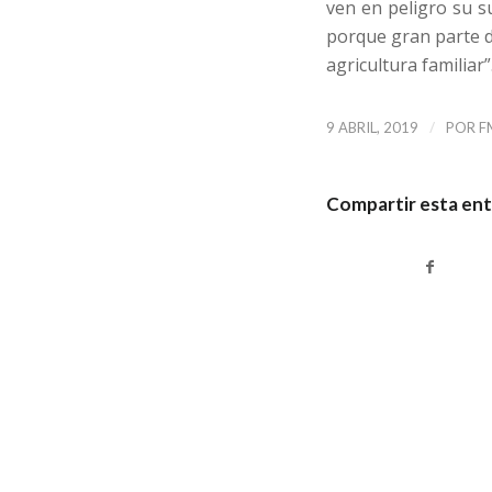
ven en peligro su s
porque gran parte d
agricultura familiar”
/
9 ABRIL, 2019
POR
F
Compartir esta en