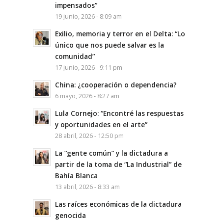
impensados”
19 junio, 2026 - 8:09 am
Exilio, memoria y terror en el Delta: “Lo
único que nos puede salvar es la
comunidad”
17 junio, 2026 - 9:11 pm
China: ¿cooperación o dependencia?
6 mayo, 2026 - 8:27 am
Lula Cornejo: “Encontré las respuestas
y oportunidades en el arte”
28 abril, 2026 - 12:50 pm
La “gente común” y la dictadura a
partir de la toma de “La Industrial” de
Bahía Blanca
13 abril, 2026 - 8:33 am
Las raíces económicas de la dictadura
genocida