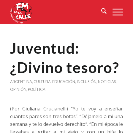
Juventud:
¿Divino tesoro?
ARGENTINA
,
CULTURA
,
EDUCACIÓN
,
INCLUSIÓN
,
NOTICIAS
,
OPINIÓN
,
POLÍTICA
(Por Giuliana Crucianelli) “Yo te voy a enseñar
cuantos pares son tres botas”. “Déjamelo a mi una
semana y te lo devuelvo derechito”. “En mi época le
llegabas a gritar a mi viejo y con un bife lo