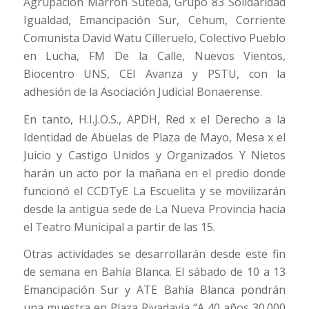
Agrupación Marrón Suteba, Grupo 83 Solidaridad
Igualdad, Emancipación Sur, Cehum, Corriente
Comunista David Watu Cilleruelo, Colectivo Pueblo
en Lucha, FM De la Calle, Nuevos Vientos,
Biocentro UNS, CEI Avanza y PSTU, con la
adhesión de la Asociación Judicial Bonaerense.
En tanto, H.I.J.O.S., APDH, Red x el Derecho a la
Identidad de Abuelas de Plaza de Mayo, Mesa x el
Juicio y Castigo Unidos y Organizados Y Nietos
harán un acto por la mañana en el predio donde
funcionó el CCDTyE La Escuelita y se movilizarán
desde la antigua sede de La Nueva Provincia hacia
el Teatro Municipal a partir de las 15.
Otras actividades se desarrollarán desde este fin
de semana en Bahía Blanca. El sábado de 10 a 13
Emancipación Sur y ATE Bahía Blanca pondrán
una muestra en Plaza Rivadavia “A 40 años 30.000