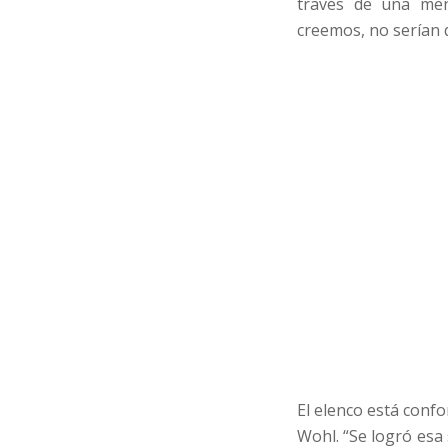
través de una ment
creemos, no serían 
El elenco está conf
Wohl. “Se logró esa