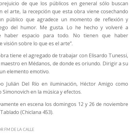
prejuicio de que los públicos en general sólo buscan
n el arte, la recepción que esta obra viene cosechando
n público que agradece un momento de reflexión y
niego del humor. Me gusta. Lo he hecho y volveré a
ue haber espacio para todo. No tienen que haber
 visión sobre lo que es el arte”.
obra tiene el agregado de trabajar con Elisardo Tunessi,
 maestro en Médanos, de donde es oriundo. Dirigir a su
 un elemento emotivo.
o Julián Del Río en iluminación, Héctor Amigo como
 Simonovich en la música y efectos.
vamente en escena los domingos 12 y 26 de noviembre
l Tablado (Chiclana 453).
OR
FM DE LA CALLE