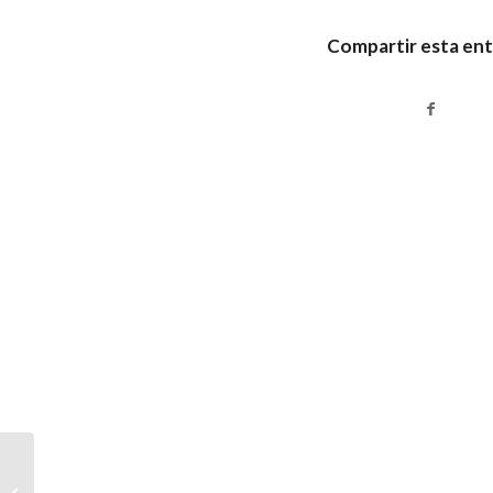
Compartir esta en
Educación: “El Plan
Maestro profundiza