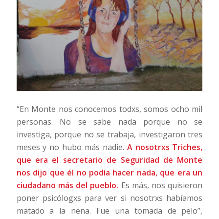
“En Monte nos conocemos todxs, somos ocho mil
personas. No se sabe nada porque no se
investiga, porque no se trabaja, investigaron tres
meses y no hubo más nadie.
A nosotrxs Triches,
que era el secretario de Seguridad de Monte
nos dijo que él no podía hacer nada, que era un
ciudadano más del pueblo.
Es más, nos quisieron
poner psicólogxs para ver si nosotrxs habíamos
matado a la nena. Fue una tomada de pelo”,