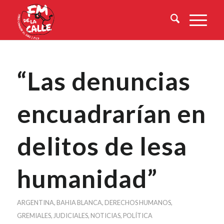
“Las denuncias
encuadrarían en
delitos de lesa
humanidad”
ARGENTINA
,
BAHIA BLANCA
,
DERECHOS HUMANOS
,
GREMIALES
,
JUDICIALES
,
NOTICIAS
,
POLÍTICA