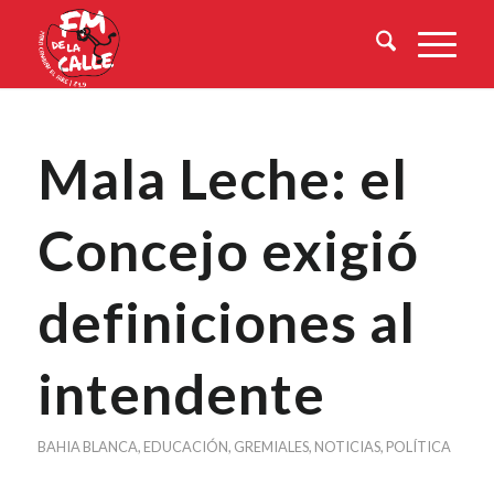
Mala Leche: el
Concejo exigió
definiciones al
intendente
BAHIA BLANCA
,
EDUCACIÓN
,
GREMIALES
,
NOTICIAS
,
POLÍTICA