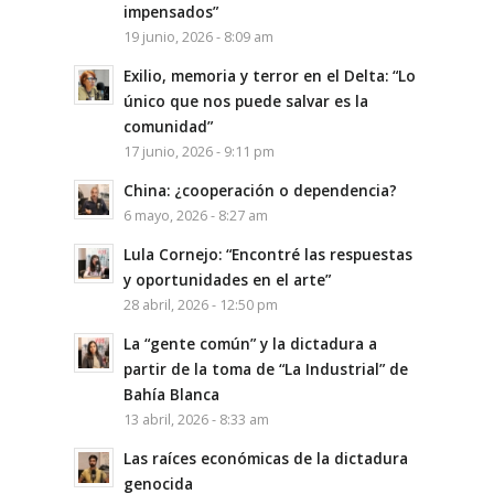
impensados”
19 junio, 2026 - 8:09 am
Exilio, memoria y terror en el Delta: “Lo
único que nos puede salvar es la
comunidad”
17 junio, 2026 - 9:11 pm
China: ¿cooperación o dependencia?
6 mayo, 2026 - 8:27 am
Lula Cornejo: “Encontré las respuestas
y oportunidades en el arte”
28 abril, 2026 - 12:50 pm
La “gente común” y la dictadura a
partir de la toma de “La Industrial” de
Bahía Blanca
13 abril, 2026 - 8:33 am
Las raíces económicas de la dictadura
genocida