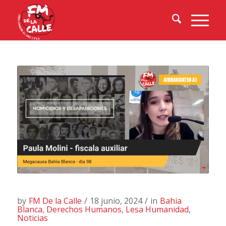
by
FM De la Calle
/
18 junio, 2024
/
in
Bahia
Blanca
,
Derechos Humanos
,
Lesa Humanidad
,
Noticias