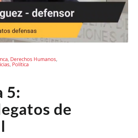
anca
,
Derechos Humanos
,
icias
,
Política
 5:
alegatos de
l