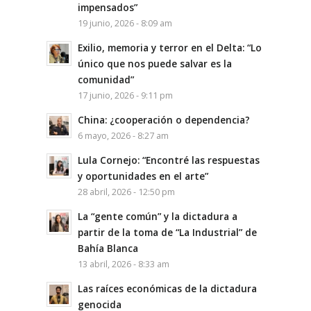
impensados”
19 junio, 2026 - 8:09 am
Exilio, memoria y terror en el Delta: “Lo
único que nos puede salvar es la
comunidad”
17 junio, 2026 - 9:11 pm
China: ¿cooperación o dependencia?
6 mayo, 2026 - 8:27 am
Lula Cornejo: “Encontré las respuestas
y oportunidades en el arte”
28 abril, 2026 - 12:50 pm
La “gente común” y la dictadura a
partir de la toma de “La Industrial” de
Bahía Blanca
13 abril, 2026 - 8:33 am
Las raíces económicas de la dictadura
genocida