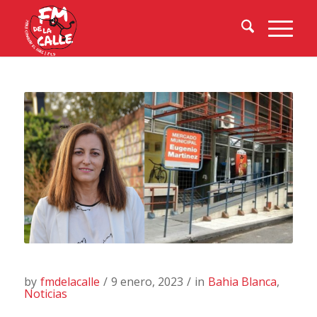
by
fmdelacalle
/
9 enero, 2023
/
in
Bahia Blanca
,
Noticias