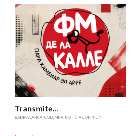
Transmite…
BAHIA BLANCA
,
COLUMNA
,
NOTICIAS
,
OPINIÓN