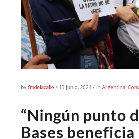
by
fmdelacalle
/
13 junio, 2024
/
in
Argentina
,
Conv
“Ningún punto d
Bases beneficia 