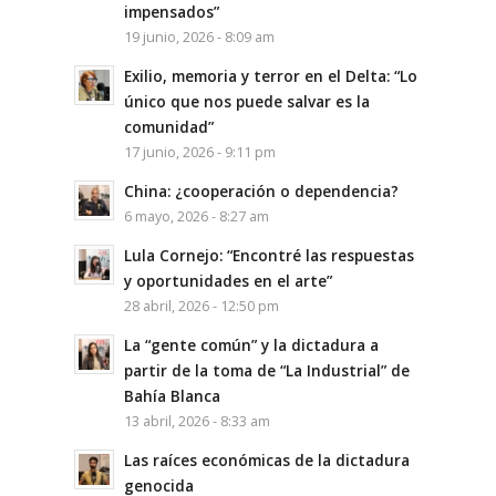
impensados”
19 junio, 2026 - 8:09 am
Exilio, memoria y terror en el Delta: “Lo
único que nos puede salvar es la
comunidad”
17 junio, 2026 - 9:11 pm
China: ¿cooperación o dependencia?
6 mayo, 2026 - 8:27 am
Lula Cornejo: “Encontré las respuestas
y oportunidades en el arte”
28 abril, 2026 - 12:50 pm
La “gente común” y la dictadura a
partir de la toma de “La Industrial” de
Bahía Blanca
13 abril, 2026 - 8:33 am
Las raíces económicas de la dictadura
genocida