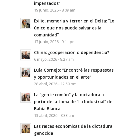
impensados”
19 junio, 2026 - 8:09 am
Exilio, memoria y terror en el Delta: “Lo
único que nos puede salvar es la
comunidad”
17 junio, 2026 - 9:11 pm
China: ¿cooperación o dependencia?
6 mayo, 2026 - 8:27 am
Lula Cornejo: “Encontré las respuestas
y oportunidades en el arte”
28 abril, 2026 - 12:50 pm
La “gente común” y la dictadura a
partir de la toma de “La Industrial” de
Bahía Blanca
13 abril, 2026 - 8:33 am
Las raíces económicas de la dictadura
genocida