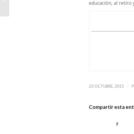
educación, al retiro
economía en víspera
de elecciones.
/
23 OCTUBRE, 2015
Compartir esta en