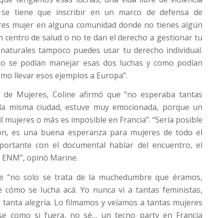
se tiene que inscribir en un marco de defensa de
eres mujer en alguna comunidad donde no tienes algún
ún centro de salud o no te dan el derecho a gestionar tu
naturales tampoco puedes usar tu derecho individual.
o se podían manejar esas dos luchas y como podían
omo llevar esos ejemplos a Europa”.
 de Mujeres, Coline afirmó que “no esperaba tantas
 la misma ciudad, estuve muy emocionada, porque un
l mujeres o más es imposible en Francia”. “Sería posible
ón, es una buena esperanza para mujeres de todo el
ortante con el documental hablar del encuentro, el
 ENM”, opinó Marine.
ue “no solo se trata de la muchedumbre que éramos,
e cómo se lucha acá. Yo nunca vi a tantas feministas,
r, tanta alegría. Lo filmamos y veíamos a tantas mujeres
se como si fuera, no sé… un tecno party en Francia