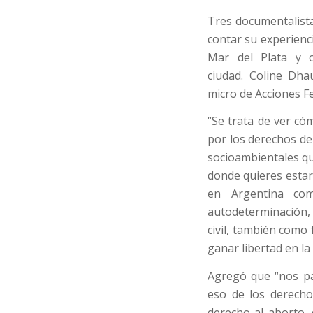
Tres documentalista
contar su experienc
Mar del Plata y c
ciudad. Coline Dha
micro de Acciones F
“Se trata de ver có
por los derechos de 
socioambientales que
donde quieres esta
en Argentina co
autodeterminación, 
civil, también como 
ganar libertad en la
Agregó que “nos pa
eso de los derecho
derecho al aborto, 