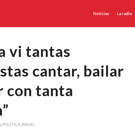
Noticias
La radio
 vi tantas
stas cantar, bailar
r con tanta
a”
S
,
POLÍTICA
,
RADIO