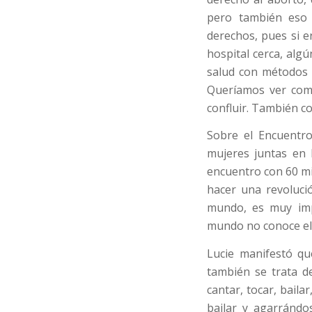
pero también eso 
derechos, pues si 
hospital cerca, alg
salud con métodos 
Queríamos ver com
confluir. También c
Sobre el Encuentro
mujeres juntas en
encuentro con 60 mi
hacer una revoluci
mundo, es muy imp
mundo no conoce el
Lucie manifestó q
también se trata d
cantar, tocar, baila
bailar y agarrándo