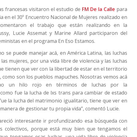
s francesas visitaron el estudio de
FM De la Calle
para
ia en el 30º Encuentro Nacional de Mujeres realizado en
omentaron el trabajo que están realizando en la
ussy, Lucie Assemat y Marine Allard participaron del
eministas en el programa En Eso Estamos.
mo se puede manejar acá, en América Latina, las luchas
las mujeres, por una vida libre de violencia y las luchas
 tienen que ver con la libertad de estar en el territorio
r, como son los pueblos mapuches. Nosotras vemos acá
mo un hilo rojo en términos de luchas por la
como fue la lucha de lxs trans para cambiar de estado
fue la lucha del matrimonio igualitario, tiene que ver en
 manera de gestionar tu propia vida”, comentó Lucie.
reció interesante ir profundizando esa búsqueda con
s colectivos, porque está muy bien que tengamos el
que tengamos esas luchas, una vida libre de violencia