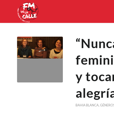
“Nunca
femini
y toca
alegrí
BAHIA BLANCA
,
GÉNERO