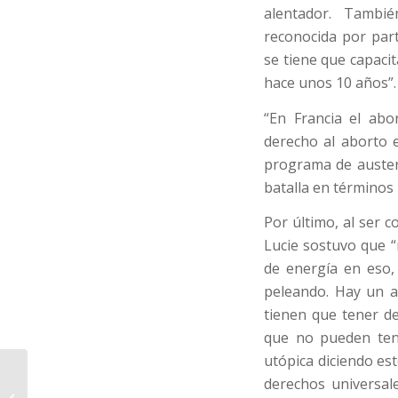
alentador. Tambié
reconocida por parte
se tiene que capac
hace unos 10 años”.
“En Francia el abo
derecho al aborto e
programa de austeri
batalla en términos
Por último, al ser 
Lucie sostuvo que 
de energía en eso,
peleando. Hay un a
tienen que tener de
que no pueden ten
utópica diciendo es
Lo que se discute y
derechos universale
oculta sobre la