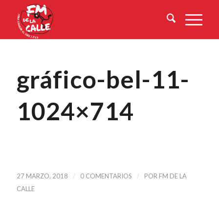
gráfico-bel-11-
1024×714
/
/
27 MARZO, 2018
0 COMENTARIOS
POR
FM DE LA
CALLE