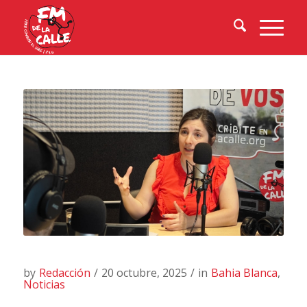
by
Redacción
/
20 octubre, 2025
/
in
Bahia Blanca
,
Noticias