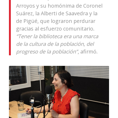
Arroyos y su homónima de Coronel
Suárez, la Alberti de Saavedra y la
de Pigüé, que lograron perdurar
gracias al esfuerzo comunitario.
“Tener la biblioteca era una marca
de la cultura de la población, del
progreso de la población”
, afirmó.