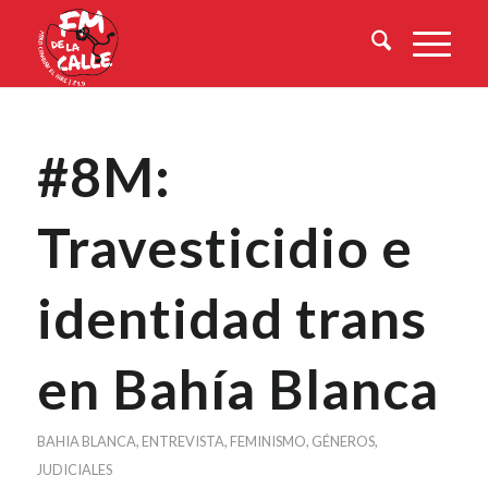
#8M:
Travesticidio e
identidad trans
en Bahía Blanca
BAHIA BLANCA
,
ENTREVISTA
,
FEMINISMO
,
GÉNEROS
,
JUDICIALES