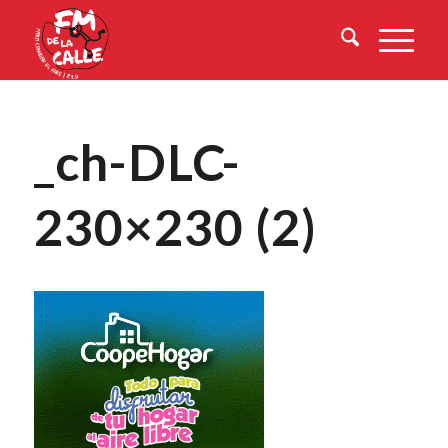
_ch-DLC-
230×230 (2)