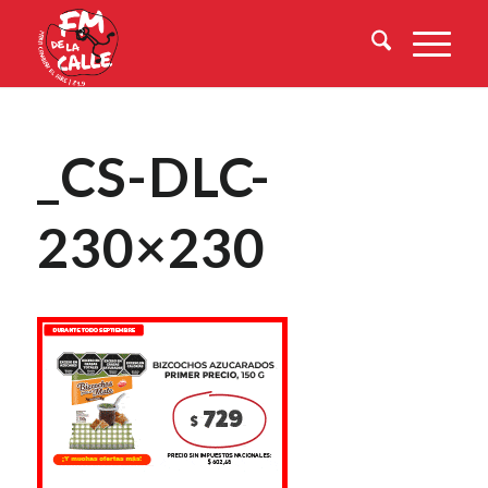
_CS-DLC-
230×230