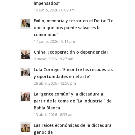
impensados”
19 junio, 2026 - 8:09 am
Exilio, memoria y terror en el Delta: “Lo
único que nos puede salvar es la
comunidad”
17 junio, 2026 - 9:11 pm
China: ¿cooperación o dependencia?
6 mayo, 2026 - 8:27 am
Lula Cornejo: “Encontré las respuestas
y oportunidades en el arte”
28 abril, 2026 - 12:50 pm
La “gente común” y la dictadura a
partir de la toma de “La Industrial” de
Bahía Blanca
13 abril, 2026 - 8:33 am
Las raíces económicas de la dictadura
genocida