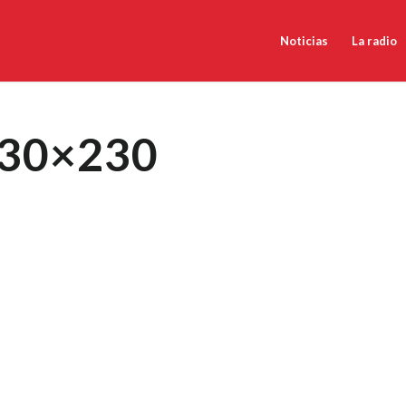
Noticias
La radio
230×230