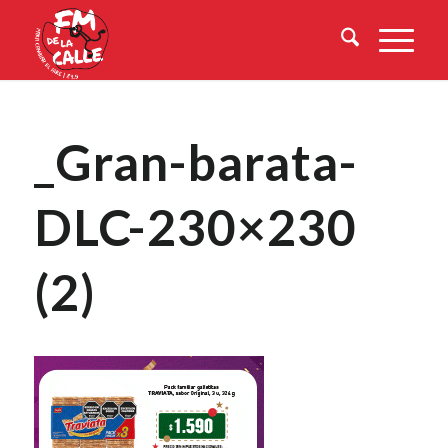
_Gran-barata-
DLC-230×230
(2)