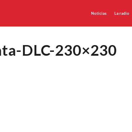
Noticias
La radio
ata-DLC-230×230