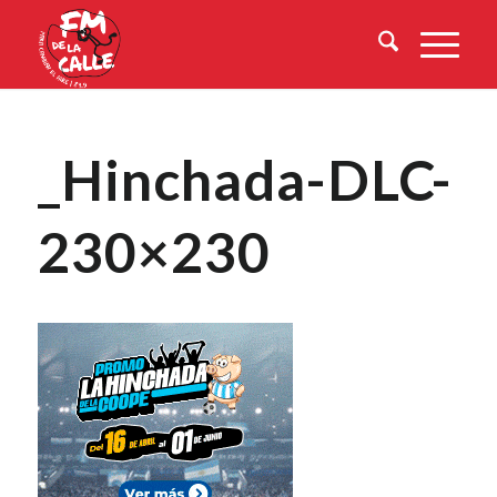
_Hinchada-DLC-
230×230