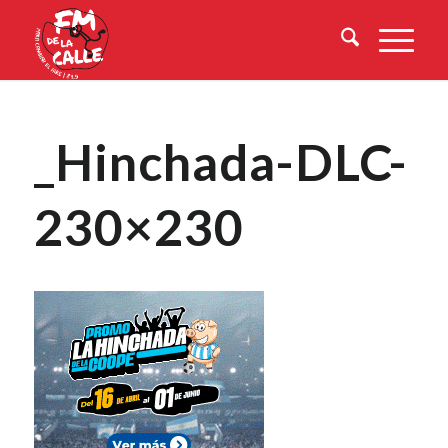
_Hinchada-DLC-
230×230