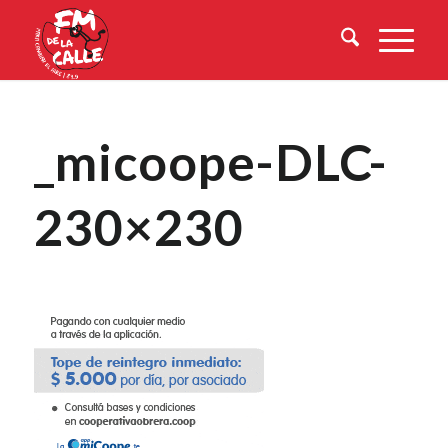
_micoope-DLC-
230×230