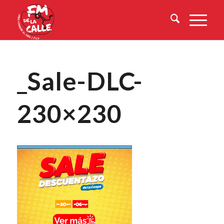
_Sale-DLC-
230×230