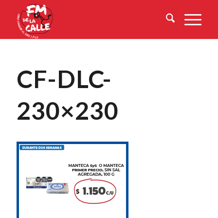
CF-DLC-
230×230