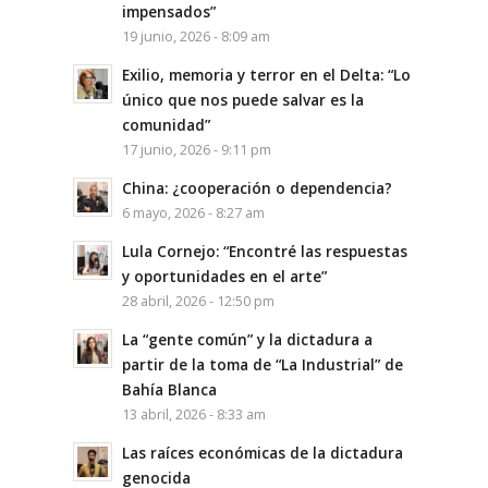
impensados”
19 junio, 2026 - 8:09 am
Exilio, memoria y terror en el Delta: “Lo
único que nos puede salvar es la
comunidad”
17 junio, 2026 - 9:11 pm
China: ¿cooperación o dependencia?
6 mayo, 2026 - 8:27 am
Lula Cornejo: “Encontré las respuestas
y oportunidades en el arte”
28 abril, 2026 - 12:50 pm
La “gente común” y la dictadura a
partir de la toma de “La Industrial” de
Bahía Blanca
13 abril, 2026 - 8:33 am
Las raíces económicas de la dictadura
genocida