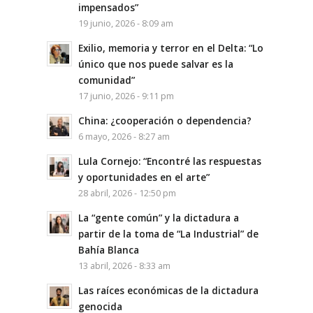
impensados”
19 junio, 2026 - 8:09 am
Exilio, memoria y terror en el Delta: “Lo
único que nos puede salvar es la
comunidad”
17 junio, 2026 - 9:11 pm
China: ¿cooperación o dependencia?
6 mayo, 2026 - 8:27 am
Lula Cornejo: “Encontré las respuestas
y oportunidades en el arte”
28 abril, 2026 - 12:50 pm
La “gente común” y la dictadura a
partir de la toma de “La Industrial” de
Bahía Blanca
13 abril, 2026 - 8:33 am
Las raíces económicas de la dictadura
genocida