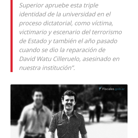
Superior apruebe esta triple
identidad de la universidad en el
proceso dictatorial, como víctima,
victimario y escenario del terrorismo
de Estado y también el año pasado
cuando se dio la reparación de
David Watu Cilleruelo, asesinado en
nuestra institución”.