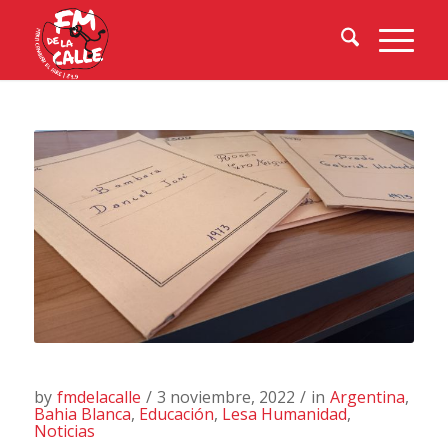
by
fmdelacalle
/
3 noviembre, 2022
/
in
Argentina
,
Bahia Blanca
,
Educación
,
Lesa Humanidad
,
Noticias