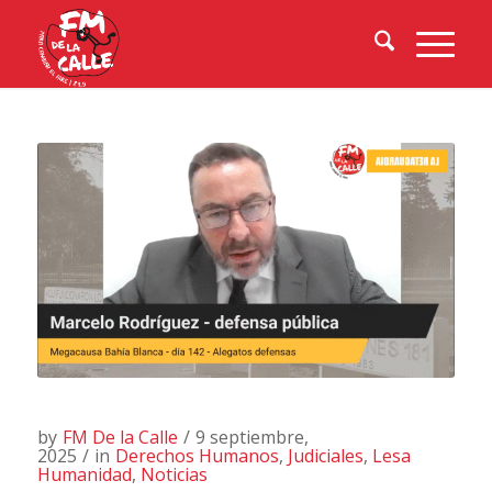
by
FM De la Calle
/
9 septiembre,
2025
/
in
Derechos Humanos
,
Judiciales
,
Lesa
Humanidad
,
Noticias