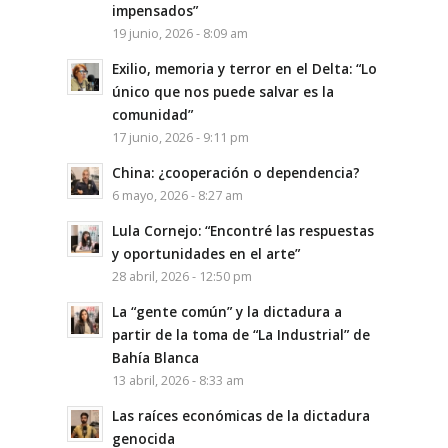
impensados”
19 junio, 2026 - 8:09 am
Exilio, memoria y terror en el Delta: “Lo
único que nos puede salvar es la
comunidad”
17 junio, 2026 - 9:11 pm
China: ¿cooperación o dependencia?
6 mayo, 2026 - 8:27 am
Lula Cornejo: “Encontré las respuestas
y oportunidades en el arte”
28 abril, 2026 - 12:50 pm
La “gente común” y la dictadura a
partir de la toma de “La Industrial” de
Bahía Blanca
13 abril, 2026 - 8:33 am
Las raíces económicas de la dictadura
genocida