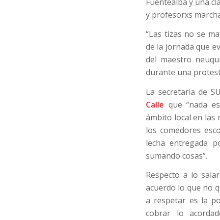
Fuentealba y una cl
y profesorxs marcha
“Las tizas no se ma
de la jornada que ev
del maestro neuqui
durante una protest
La secretaria de S
Calle
que “nada est
ámbito local en las
los comedores escol
lecha entregada p
sumando cosas”.
Respecto a lo salar
acuerdo lo que no q
a respetar es la po
cobrar lo acorda