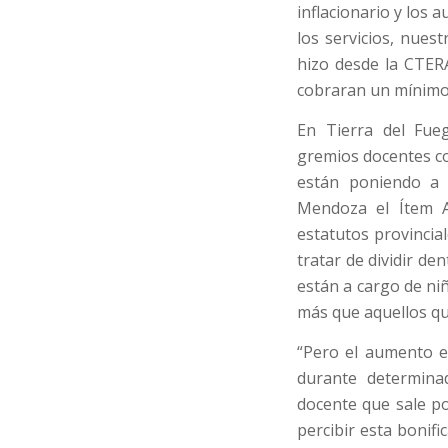
inflacionario y los 
los servicios, nues
hizo desde la CTER
cobraran un mínimo
En Tierra del Fue
gremios docentes co
están poniendo a 
Mendoza el Ítem A
estatutos provincia
tratar de dividir de
están a cargo de niñ
más que aquellos qu
“Pero el aumento e
durante determinad
docente que sale po
percibir esta bonif