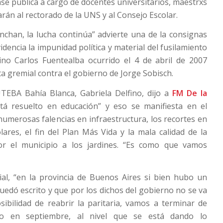
ase pública a cargo de docentes universitarios, maestrxs
rán al rectorado de la UNS y al Consejo Escolar.
nchan, la lucha continúa” advierte una de la consignas
idencia la impunidad política y material del fusilamiento
no Carlos Fuentealba ocurrido el 4 de abril de 2007
a gremial contra el gobierno de Jorge Sobisch.
UTEBA Bahía Blanca, Gabriela Delfino, dijo a
FM De la
á resuelto en educación” y eso se manifiesta en el
 numerosas falencias en infraestructura, los recortes en
ares, el fin del Plan Más Vida y la mala calidad de la
or el municipio a los jardines. “Es como que vamos
ial, “en la provincia de Buenos Aires si bien hubo un
uedó escrito y que por los dichos del gobierno no se va
sibilidad de reabrir la paritaria, vamos a terminar de
do en septiembre, al nivel que se está dando lo