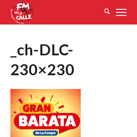
_ch-DLC-
230×230