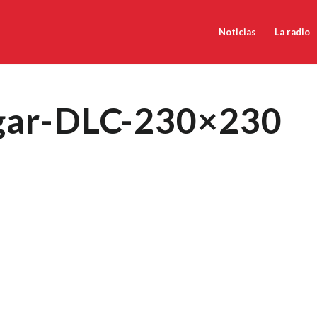
Noticias
La radio
gar-DLC-230×230