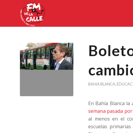
Boleto
cambi
BAHIA BLANCA
,
EDUCAC
En Bahía Blanca la 
semana pasada por 
al menos en el co
escuelas primarias