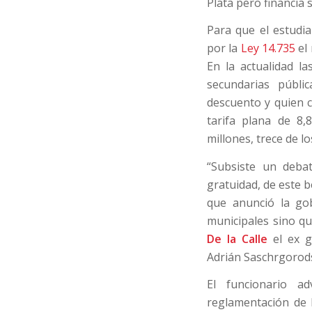
Plata pero financia 
Para que el estudi
por la
Ley 14.735
el 
En la actualidad l
secundarias públ
descuento y quien c
tarifa plana de 8,
millones, trece de l
“Subsiste un deba
gratuidad, de este b
que anunció la gob
municipales sino que
De la Calle
el ex g
Adrián Saschrgorod
El funcionario a
reglamentación de l