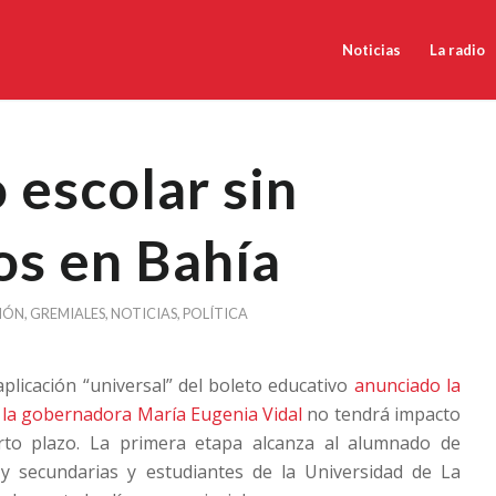
Noticias
La radio
 escolar sin
os en Bahía
IÓN
,
GREMIALES
,
NOTICIAS
,
POLÍTICA
aplicación “universal” del boleto educativo
anunciado la
la gobernadora María Eugenia Vidal
no tendrá impacto
rto plazo. La primera etapa alcanza al alumnado de
 y secundarias y estudiantes de la Universidad de La