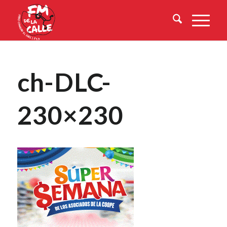
ch-DLC-
230×230