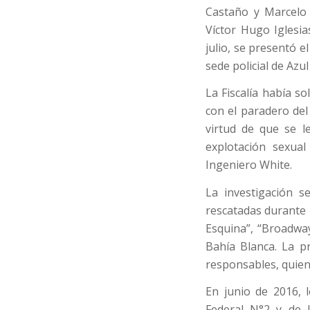
Castaño y Marcelo
Víctor Hugo Iglesi
julio, se presentó 
sede policial de Azul
La Fiscalía había s
con el paradero de
virtud de que se l
explotación sexual
Ingeniero White.
La investigación s
rescatadas durante 
Esquina”, “Broadway
Bahía Blanca. La pr
responsables, quiene
En junio de 2016, l
Federal N°2 y de 