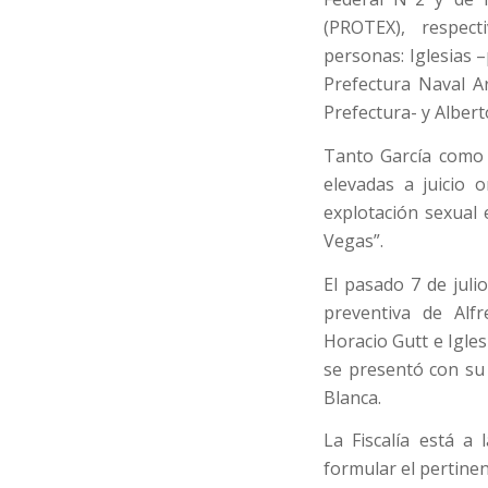
(PROTEX), respect
personas: Iglesias –
Prefectura Naval Ar
Prefectura- y Alber
Tanto García como 
elevadas a juicio 
explotación sexual 
Vegas”.
El pasado 7 de juli
preventiva de Alf
Horacio Gutt e Igle
se presentó con su
Blanca.
La Fiscalía está a
formular el pertinen