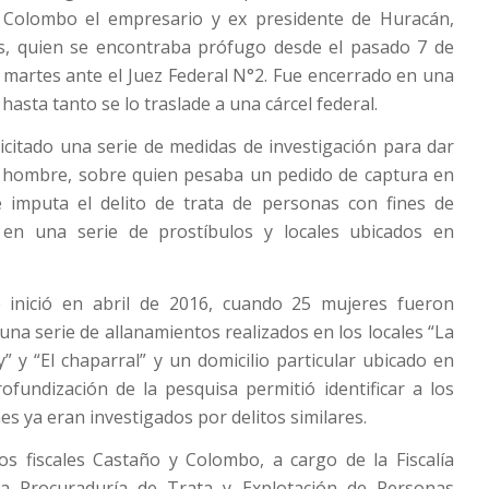
 Colombo el empresario y ex presidente de Huracán,
as, quien se encontraba prófugo desde el pasado 7 de
el martes ante el Juez Federal N°2. Fue encerrado en una
 hasta tanto se lo traslade a una cárcel federal.
olicitado una serie de medidas de investigación para dar
l hombre, sobre quien pesaba un pedido de captura en
e imputa el delito de trata de personas con fines de
 en una serie de prostíbulos y locales ubicados en
e inició en abril de 2016, cuando 25 mujeres fueron
una serie de allanamientos realizados en los locales “La
” y “El chaparral” y un domicilio particular ubicado en
ofundización de la pesquisa permitió identificar a los
s ya eran investigados por delitos similares.
os fiscales Castaño y Colombo, a cargo de la Fiscalía
la Procuraduría de Trata y Explotación de Personas