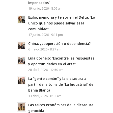
impensados”
19 junio, 2026 - 8:09 am
Exilio, memoria y terror en el Delta: “Lo
único que nos puede salvar es la
comunidad”
17 junio, 2026 - 9:11 pm
China: ¿cooperación o dependencia?
6 mayo, 2026 - 8:27 am
Lula Cornejo: “Encontré las respuestas
y oportunidades en el arte”
28 abril, 2026 - 12:50 pm
La “gente común” y la dictadura a
partir de la toma de “La Industrial” de
Bahía Blanca
13 abril, 2026 - 8:33 am
Las raíces económicas de la dictadura
genocida