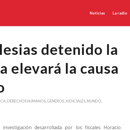
Noticias
La radio
lesias detenido la
ía elevará la causa
o
NCA
,
DERECHOS HUMANOS
,
GÉNEROS
,
JUDICIALES
,
MUNDO
,
investigación desarrollada por los fiscales Horacio