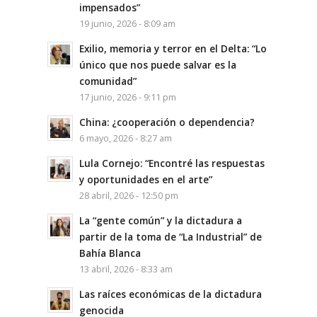
impensados”
19 junio, 2026 - 8:09 am
Exilio, memoria y terror en el Delta: “Lo
único que nos puede salvar es la
comunidad”
17 junio, 2026 - 9:11 pm
China: ¿cooperación o dependencia?
6 mayo, 2026 - 8:27 am
Lula Cornejo: “Encontré las respuestas
y oportunidades en el arte”
28 abril, 2026 - 12:50 pm
La “gente común” y la dictadura a
partir de la toma de “La Industrial” de
Bahía Blanca
13 abril, 2026 - 8:33 am
Las raíces económicas de la dictadura
genocida