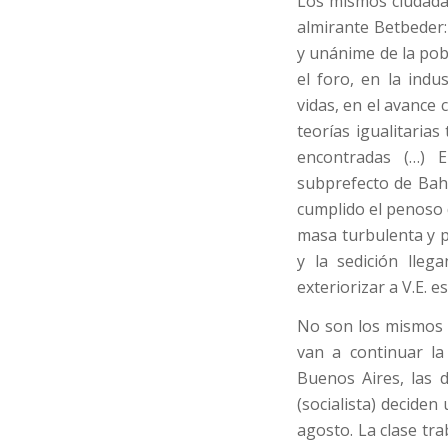
Los mismos ciudada
almirante Betbeder:
y unánime de la pob
el foro, en la indu
vidas, en el avance
teorías igualitaria
encontradas (…) E
subprefecto de Bahí
cumplido el penoso 
masa turbulenta y p
y la sedición lle
exteriorizar a V.E. 
No son los mismos 
van a continuar la
Buenos Aires, las d
(socialista) deciden
agosto. La clase tr