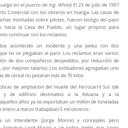
huelga en el puerto de Ing. White
) El 23 de julio de 1907
rto Comercial con los obreros en huelga. Las casas de
chas montadas sobre pilotes, fueron testigo del paso
s hacia la Casa del Pueblo, un lugar propicio para
como continuar con los reclamos.
bía acontecido un incidente y una pelea con dos
que no se plegaban al paro. Los reclamos eran varios:
ción de dos compañeros despedidos, por reducción de
o, por mejores salarios. Los estibadores agregaban uno
as de cereal no pesaran más de 70 kilos.
bras de ampliación del muelle del Ferrocarril Sur (de
a) y de edificios destinados a la Aduana y a la
aquellos años ya se exportaban un millón de toneladas
de enero a marzo trabajaban 5 mil obreros.
a un intendente (Jorge Moore) y concejales pero
s llamaban Lord Mayor a un señor inglés que luego