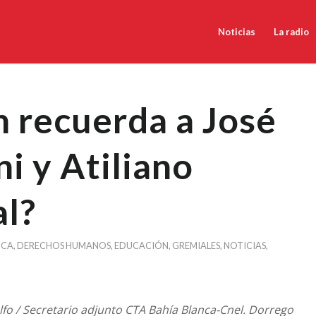
Noticias
La radio
 recuerda a José
ni y Atiliano
al?
NCA
,
DERECHOS HUMANOS
,
EDUCACIÓN
,
GREMIALES
,
NOTICIAS
,
fo / Secretario adjunto CTA Bahía Blanca-Cnel. Dorrego