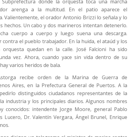
a Subprefectura donde la orquesta toca una marcha
or arenga a la multitud. En el patio aparece el
 Valientemente, el orador Antonio Brizzi lo señala y lo
os hechos. Un cabo y dos marineros intentan detenerlo.
cha cuerpo a cuerpo y luego suena una descarga.
 contra el pueblo trabajador. En la huida, el ataúd y los
 orquesta quedan en la calle. José Falcioni ha sido
gunda vez. Ahora, cuando yace sin vida dentro de su
ay varios heridos de bala.
 Astorga recibe orden de la Marina de Guerra de
nos Aires, en la Prefectura General de Puertos. A la
pedirlo distinguidos ciudadanos representantes de la
 la industria y los principales diarios. Algunos nombres
oy conocidos: intendente Jorge Moore, general Pablo
das Lucero, Dr. Valentín Vergara, Ángel Brunel, Enrique
unos.