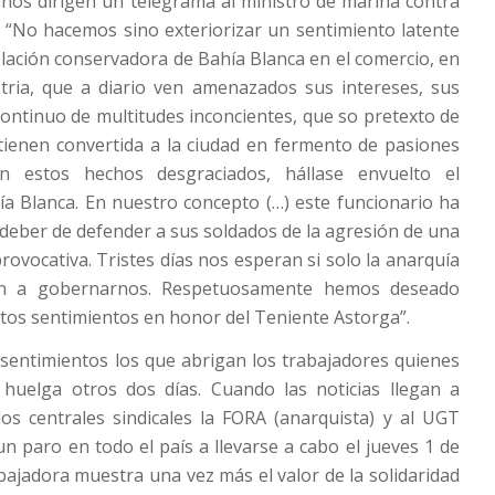
nos dirigen un telegrama al ministro de marina contra
 “No hacemos sino exteriorizar un sentimiento latente
lación conservadora de Bahía Blanca en el comercio, en
stria, que a diario ven amenazados sus intereses, sus
 continuo de multitudes inconcientes, que so pretexto de
s tienen convertida a la ciudad en fermento de pasiones
n estos hechos desgraciados, hállase envuelto el
a Blanca. En nuestro concepto (…) este funcionario ha
deber de defender a sus soldados de la agresión de una
rovocativa. Tristes días nos esperan si solo la anarquía
gan a gobernarnos. Respetuosamente hemos deseado
estos sentimientos en honor del Teniente Astorga”.
sentimientos los que abrigan los trabajadores quienes
 huelga otros dos días. Cuando las noticias llegan a
os centrales sindicales la FORA (anarquista) y al UGT
 un paro en todo el país a llevarse a cabo el jueves 1 de
abajadora muestra una vez más el valor de la solidaridad