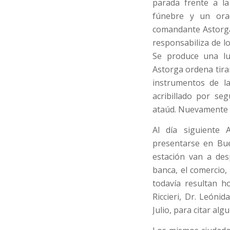
parada frente a l
fúnebre y un orad
comandante Astorga.
responsabiliza de l
Se produce una lu
Astorga ordena tirar
instrumentos de la
acribillado por se
ataúd. Nuevamente h
Al día siguiente
presentarse en Bue
estación van a des
banca, el comercio,
todavía resultan h
Riccieri, Dr. Leóni
Julio, para citar alg