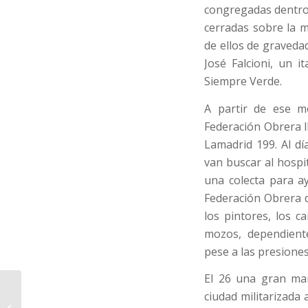
congregadas dentro 
cerradas sobre la 
de ellos de gravedad
José Falcioni, un i
Siempre Verde.
A partir de ese m
Federación Obrera l
Lamadrid 199. Al dí
van buscar al hospit
una colecta para ay
Federación Obrera d
los pintores, los c
mozos, dependient
pese a las presiones
El 26 una gran man
Con Iglesias detenido
ciudad militarizada 
la Fiscalía elevará la