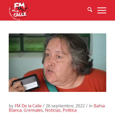
by
FM De la Calle
/
26 septiembre, 2022
/
in
Bahia
Blanca
,
Gremiales
,
Noticias
,
Política