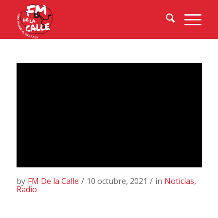
by
FM De la Calle
/
10 octubre, 2021
/
in
Noticias
,
Radio