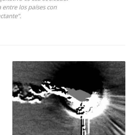
 entre los países con
ctante”.