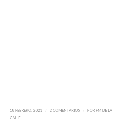
/
/
18 FEBRERO, 2021
2 COMENTARIOS
POR
FM DE LA
CALLE